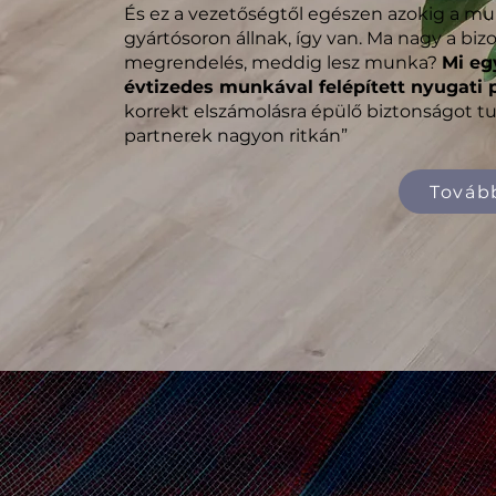
És ez a vezetőségtől egészen azokig a mu
gyártósoron állnak, így van. Ma nagy a b
megrendelés, meddig lesz munka?
Mi eg
évtizedes munkával felépített nyugati 
korrekt elszámolásra épülő biztonságot t
partnerek nagyon ritkán”
Továb