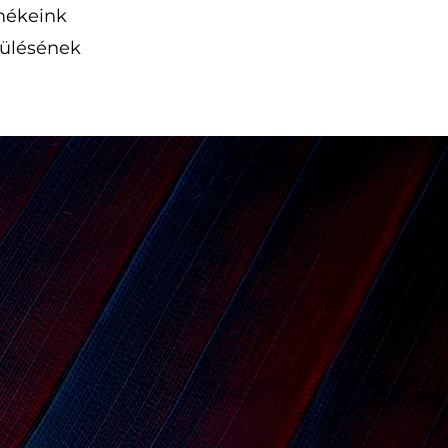
rmékeink
vülésének