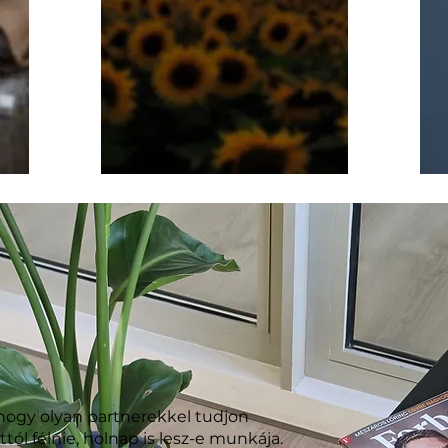
Bővebben
 hogy olyan partnerekkel tudjon
tól félnie, holnap is lesz-e munkája.