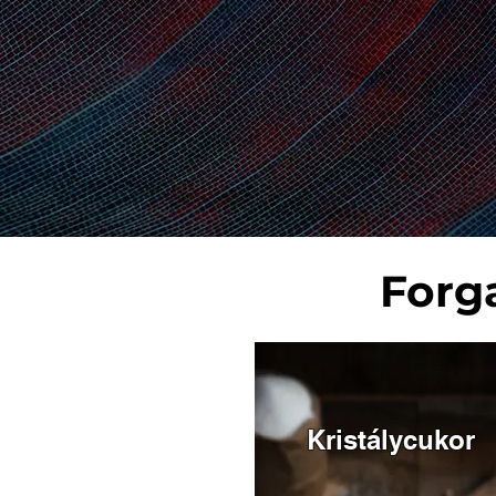
Forg
Kristálycukor