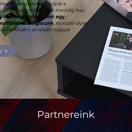
nkatársakig, akik mondjuk a
izonytalanság mindenhol: meddig lesz
y hatalmas, több mint egy
portfólióval dolgozunk
, és ezzel olyan,
udunk kínálni, amelyet magyar
b
Partnereink