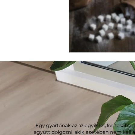
Bővebben
„Egy gyártónak az az egyik legfontosabb,
együtt dolgozni, akik esetében nem kell at