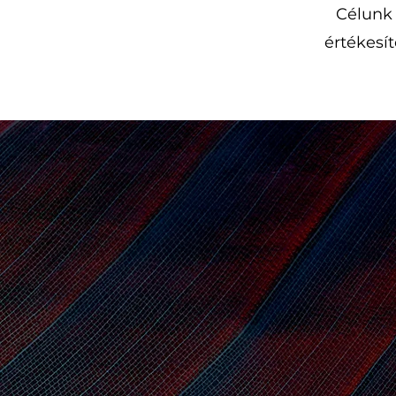
Célunk 
értékesí