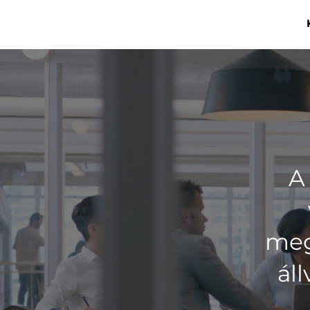
A
meg
ál