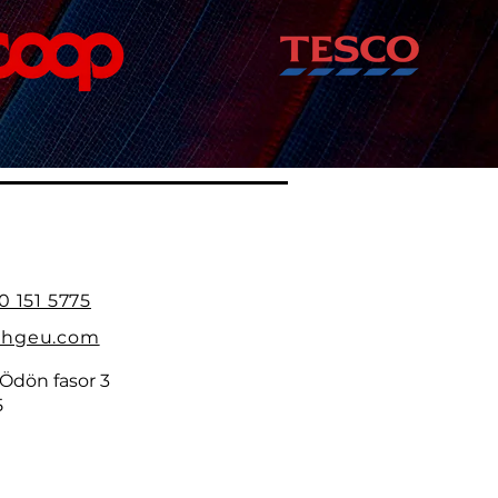
0 151 5775
@bhgeu.com
 Ödön fasor 3
5