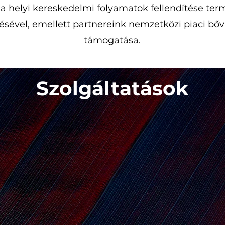
a helyi kereskedelmi folyamatok fellendítése te
tésével, emellett partnereink nemzetközi piaci bő
támogatása.
Szolgáltatások