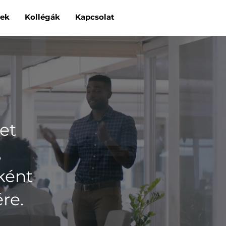
ek
Kollégák
Kapcsolat
et
,
ként
re.