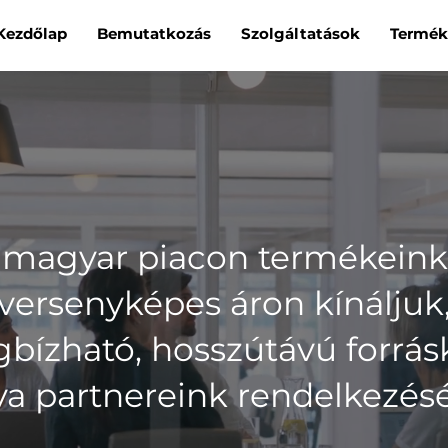
Kezdőlap
Bemutatkozás
Szolgáltatások
Termék
 magyar piacon termékeink
versenyképes áron kínáljuk
bízható, hosszútávú forrás
lva partnereink rendelkezésé